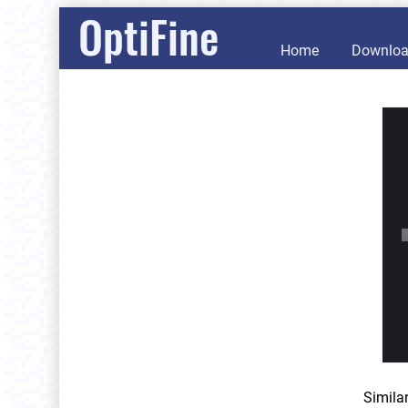
OptiFine
Home
Downlo
Simila