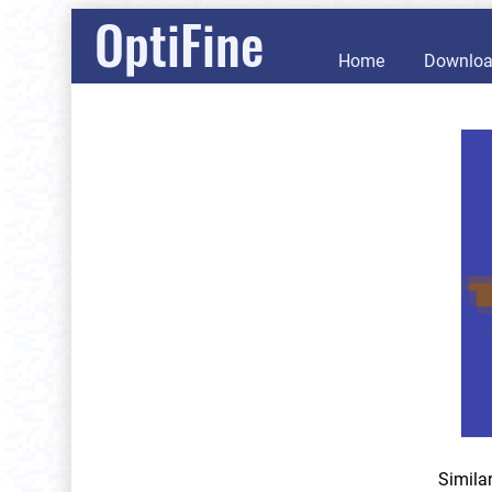
OptiFine
Home
Downlo
Simila