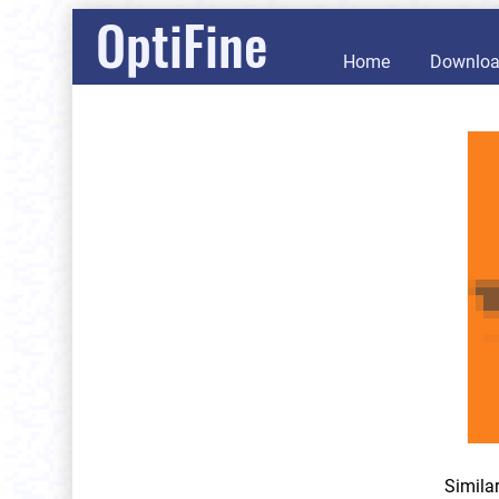
OptiFine
Home
Downlo
Simila